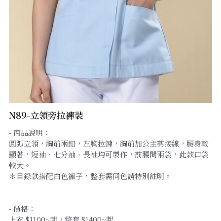
工作圍裙
手術帽/工作帽
其他商品
N89-立領旁拉褲裝
- 商品說明：
圓弧立領，胸前兩釦，左胸拉鍊，胸前加公主剪接線，腰身較
顯著，短袖、七分袖、長袖均可製作，前腰間兩袋，此款口袋
較大。
＊目錄款搭配白色褲子，整套需同色請特別註明。
- 價格：
上衣 $1100~起，整套 $1400~起