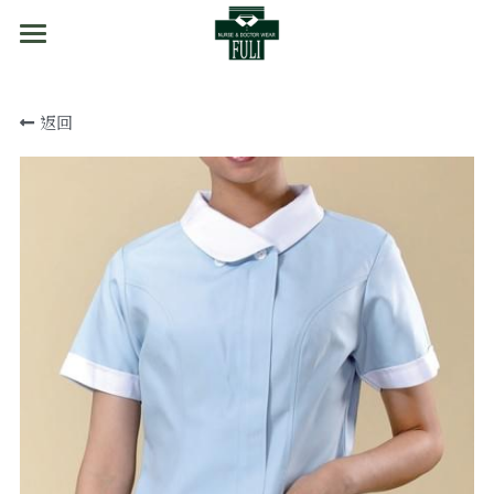
首頁
返回
商品分類
訂購方式
醫事袍
實驗袍
門市資訊
刷手服
關於我們
護理師裙裝
護理師褲裝
手術衣/隔離衣
外套