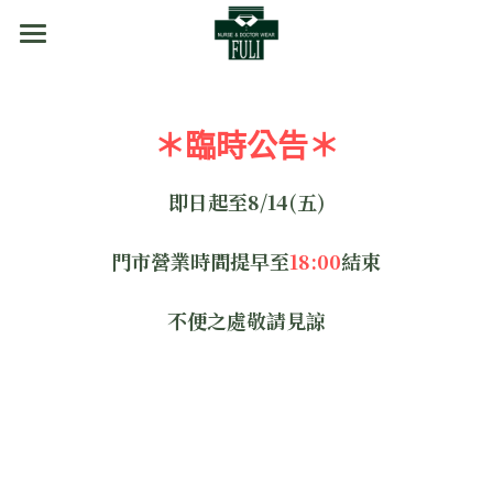
首頁
商品分類
＊臨時公告＊
訂購方式
醫事袍
即日起至8/14(五)
實驗袍
門市資訊
門市營業時間提早至
18:00
結束
刷手服
關於我們
不便之處敬請見諒
護理師裙裝
護理師褲裝
手術衣/隔離衣
外套