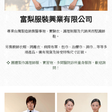
富梨服裝興業有限公司
專業台灣製造銷售醫事袍、實驗衣、護理制服及代銷美而堅護師
鞋。
另售廚師衣帽、隔離衣、病房布單、包巾、治療巾、洞巾...等等多
項產品。備有現貨及接受特殊尺寸訂做。
❖ 團體製作護理師服、實習袍、多間醫院診所量身服務，歡迎詢
問！