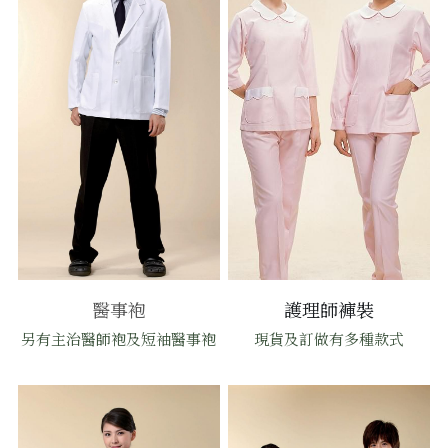
醫事袍
護理師褲裝
另有主治醫師袍及短袖醫事袍
現貨及訂做有多種款式