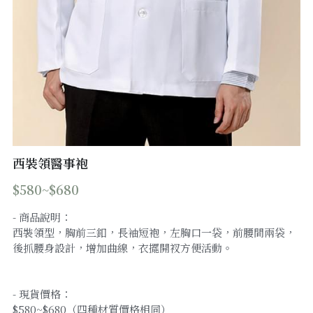
工作圍裙
手術帽/工作帽
其他商品
西裝領醫事袍
$580~$680
- 商品說明：
西裝領型，胸前三釦，長袖短袍，左胸口一袋，前腰間兩袋，
後抓腰身設計，增加曲線，衣擺開衩方便活動。
- 現貨價格：
$580~$680（四種材質價格相同）