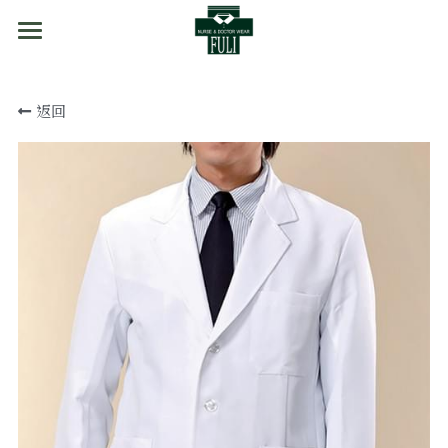
首頁
返回
商品分類
訂購方式
醫事袍
實驗袍
門市資訊
刷手服
關於我們
護理師裙裝
護理師褲裝
手術衣/隔離衣
外套