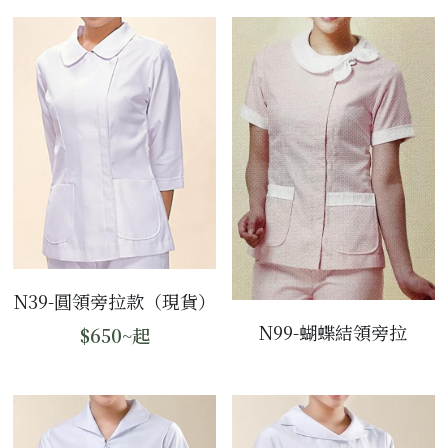
N39-圓領旁拉款（現貨）
N99-蝴蝶結領旁拉
$650~起