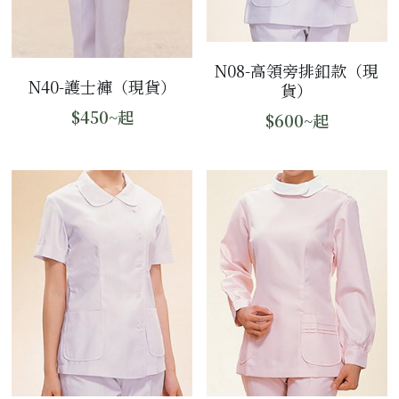
工作圍裙
N08-高領旁排釦款（現
手術帽/工作帽
N40-護士褲（現貨）
貨）
其他商品
$450~起
$600~起