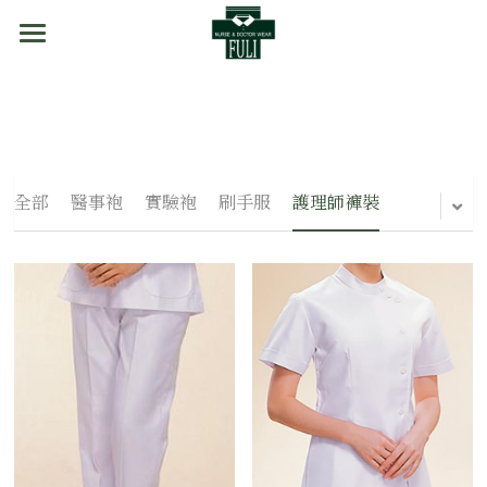
首頁
商品分類
訂購方式
醫事袍
全部
醫事袍
實驗袍
刷手服
護理師褲裝
實驗袍
門市資訊
刷手服
關於我們
護理師裙裝
護理師褲裝
手術衣/隔離衣
外套