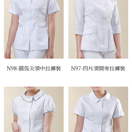
N98-圓弧尖領中拉褲裝
N97-四片領開旁拉褲裝